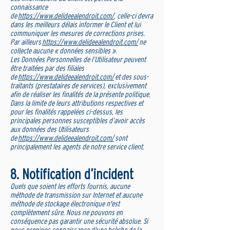
connaissance
de
https://www.delideealendroit.com/
, celle-ci devra
dans les meilleurs délais informer le Client et lui
communiquer les mesures de corrections prises.
Par ailleurs
https://www.delideealendroit.com/
ne
collecte aucune « données sensibles ».
Les Données Personnelles de l’Utilisateur peuvent
être traitées par des filiales
de
https://www.delideealendroit.com/
et des sous-
traitants (prestataires de services), exclusivement
afin de réaliser les finalités de la présente politique.
Dans la limite de leurs attributions respectives et
pour les finalités rappelées ci-dessus, les
principales personnes susceptibles d’avoir accès
aux données des Utilisateurs
de
https://www.delideealendroit.com/
sont
principalement les agents de notre service client.
8. Notification d’incident
Quels que soient les efforts fournis, aucune
méthode de transmission sur Internet et aucune
méthode de stockage électronique n'est
complètement sûre. Nous ne pouvons en
conséquence pas garantir une sécurité absolue. Si
nous prenions connaissance d'une brèche de la