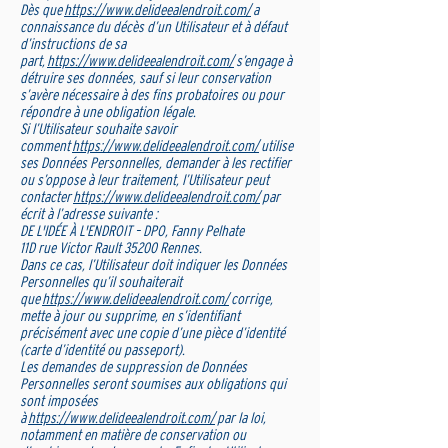
Dès que
https://www.delideealendroit.com/
a
connaissance du décès d’un Utilisateur et à défaut
d’instructions de sa
part,
https://www.delideealendroit.com/
s’engage à
détruire ses données, sauf si leur conservation
s’avère nécessaire à des fins probatoires ou pour
répondre à une obligation légale.
Si l’Utilisateur souhaite savoir
comment
https://www.delideealendroit.com/
utilise
ses Données Personnelles, demander à les rectifier
ou s’oppose à leur traitement, l’Utilisateur peut
contacter
https://www.delideealendroit.com/
par
écrit à l’adresse suivante :
DE L'IDÉE À L'ENDROIT – DPO, Fanny Pelhate
11D rue Victor Rault 35200 Rennes.
Dans ce cas, l’Utilisateur doit indiquer les Données
Personnelles qu’il souhaiterait
que
https://www.delideealendroit.com/
corrige,
mette à jour ou supprime, en s’identifiant
précisément avec une copie d’une pièce d’identité
(carte d’identité ou passeport).
Les demandes de suppression de Données
Personnelles seront soumises aux obligations qui
sont imposées
à
https://www.delideealendroit.com/
par la loi,
notamment en matière de conservation ou