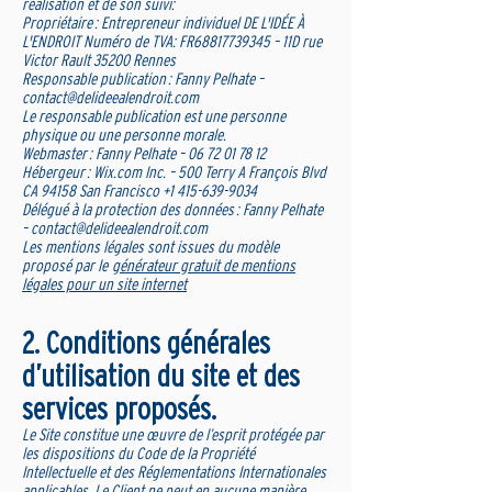
réalisation et de son suivi:
Propriétaire : Entrepreneur individuel DE L'IDÉE À
L'ENDROIT Numéro de TVA: FR68817739345 – 11D rue
Victor Rault 35200 Rennes
Responsable publication : Fanny Pelhate –
contact@delideealendroit.com
Le responsable publication est une personne
physique ou une personne morale.
Webmaster : Fanny Pelhate – 06 72 01 78 12
Hébergeur : Wix.com Inc. – 500 Terry A François Blvd
CA 94158 San Francisco +1 415-639-9034
Délégué à la protection des données : Fanny Pelhate
– contact@delideealendroit.com
Les mentions légales sont issues du modèle
proposé par le
générateur gratuit de mentions
légales pour un site internet
2. Conditions générales
d’utilisation du site et des
services proposés.
Le Site constitue une œuvre de l’esprit protégée par
les dispositions du Code de la Propriété
Intellectuelle et des Réglementations Internationales
applicables. Le Client ne peut en aucune manière