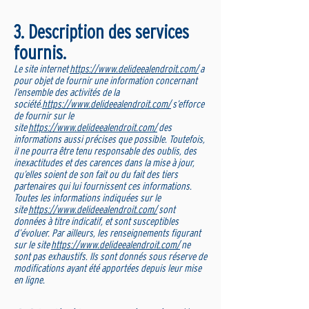
3. Description des services
fournis.
Le site internet
https://www.delideealendroit.com/
a
pour objet de fournir une information concernant
l’ensemble des activités de la
société.
https://www.delideealendroit.com/
s’efforce
de fournir sur le
site
https://www.delideealendroit.com/
des
informations aussi précises que possible. Toutefois,
il ne pourra être tenu responsable des oublis, des
inexactitudes et des carences dans la mise à jour,
qu’elles soient de son fait ou du fait des tiers
partenaires qui lui fournissent ces informations.
Toutes les informations indiquées sur le
site
https://www.delideealendroit.com/
sont
données à titre indicatif, et sont susceptibles
d’évoluer. Par ailleurs, les renseignements figurant
sur le site
https://www.delideealendroit.com/
ne
sont pas exhaustifs. Ils sont donnés sous réserve de
modifications ayant été apportées depuis leur mise
en ligne.