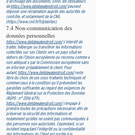
d’archivage des documents. Enfin, les Utilisateurs
de
https://www.delideealendroit.com/
peuvent
déposer une réclamation auprès des autorités de
contrôle, et notamment de la CNIL
(
https://www.cnil.fr/fr/plaintes).
7.4 Non-communication des
données personnelles
https://www.delideealendroit.com/
s’interdit de
traiter, héberger ou transférer les Informations
collectées sur ses Clients vers un pays situé en
dehors de l’Union européenne ou reconnu comme «
non adéquat » par la Commission européenne sans
en informer préalablement le client. Pour
autant,
https://www.delideealendroit.com/
reste
libre du choix de ses sous-traitants techniques et
commerciaux à la condition qu’il présentent les
garanties suffisantes au regard des exigences du
Règlement Général sur la Protection des Données
(RGPD : n°
2016-679)
.
https://www.delideealendroit.com/
s’engage à
prendre toutes les précautions nécessaires afin de
préserver la sécurité des Informations et
notamment qu’elles ne soient pas communiquées à
des personnes non autorisées. Cependant, si un
incident impactant l’intégrité ou la confidentialité
des Informations du Client est portée à la