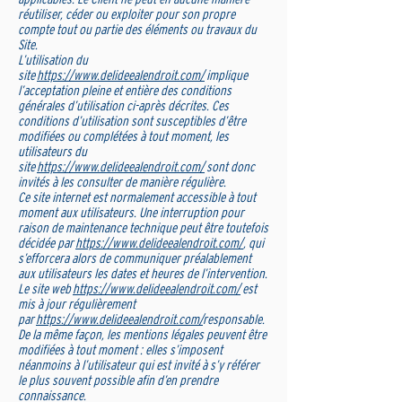
réutiliser, céder ou exploiter pour son propre
compte tout ou partie des éléments ou travaux du
Site.
L’utilisation du
site
https://www.delideealendroit.com/
implique
l’acceptation pleine et entière des conditions
générales d’utilisation ci-après décrites. Ces
conditions d’utilisation sont susceptibles d’être
modifiées ou complétées à tout moment, les
utilisateurs du
site
https://www.delideealendroit.com/
sont donc
invités à les consulter de manière régulière.
Ce site internet est normalement accessible à tout
moment aux utilisateurs. Une interruption pour
raison de maintenance technique peut être toutefois
décidée par
https://www.delideealendroit.com/
, qui
s’efforcera alors de communiquer préalablement
aux utilisateurs les dates et heures de l’intervention.
Le site web
https://www.delideealendroit.com/
est
mis à jour régulièrement
par
https://www.delideealendroit.com/
responsable.
De la même façon, les mentions légales peuvent être
modifiées à tout moment : elles s’imposent
néanmoins à l’utilisateur qui est invité à s’y référer
le plus souvent possible afin d’en prendre
connaissance.