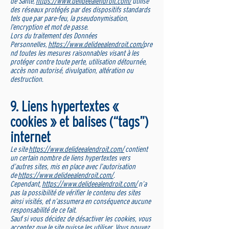
de Santé,
https://www.delideealendroit.com/
utilise
des réseaux protégés par des dispositifs standards
tels que par pare-feu, la pseudonymisation,
l’encryption et mot de passe.
Lors du traitement des Données
Personnelles,
https://www.delideealendroit.com/
pre
nd toutes les mesures raisonnables visant à les
protéger contre toute perte, utilisation détournée,
accès non autorisé, divulgation, altération ou
destruction.
9. Liens hypertextes «
cookies » et balises (“tags”)
internet
Le site
https://www.delideealendroit.com/
contient
un certain nombre de liens hypertextes vers
d’autres sites, mis en place avec l’autorisation
de
https://www.delideealendroit.com/
.
Cependant,
https://www.delideealendroit.com/
n’a
pas la possibilité de vérifier le contenu des sites
ainsi visités, et n’assumera en conséquence aucune
responsabilité de ce fait.
Sauf si vous décidez de désactiver les cookies, vous
acceptez que le site puisse les utiliser. Vous pouvez