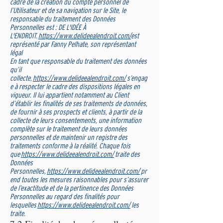
cadre de la création du compte personnel de
l’Utilisateur et de sa navigation sur le Site, le
responsable du traitement des Données
Personnelles est : DE L'IDÉE À
L'ENDROIT.
https://www.delideealendroit.com/
est
représenté par Fanny Pelhate, son représentant
légal
En tant que responsable du traitement des données
qu’il
collecte,
https://www.delideealendroit.com/
s’engag
e à respecter le cadre des dispositions légales en
vigueur. Il lui appartient notamment au Client
d’établir les finalités de ses traitements de données,
de fournir à ses prospects et clients, à partir de la
collecte de leurs consentements, une information
complète sur le traitement de leurs données
personnelles et de maintenir un registre des
traitements conforme à la réalité. Chaque fois
que
https://www.delideealendroit.com/
traite des
Données
Personnelles,
https://www.delideealendroit.com/
pr
end toutes les mesures raisonnables pour s’assurer
de l’exactitude et de la pertinence des Données
Personnelles au regard des finalités pour
lesquelles
https://www.delideealendroit.com/
les
traite.