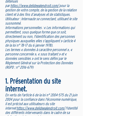
détenues
par
https://www.delideealendroit.com/
pour la
gestion de votre compte, de la gestion de la relation
client et à des fins d’analyses et de statistiques.
Utilisateur : Internaute se connectant, utilisant le site
susnommé.
Informations personnelles : « Les informations qui
permettent, sous quelque forme que ce soit,
directement ou non, l'identification des personnes
physiques auxquelles elles s'appliquent » (article 4
de la loi n° 78-17 du 6 janvier 1978).
Les termes « données à caractère personnel », «
personne concernée », « sous traitant » et «
données sensibles » ont le sens défini par le
Règlement Général sur la Protection des Données
(RGPD : n°
2016-679)
1. Présentation du site
internet.
En vertu de l'article 6 de la loi n°
2004-575
du 21 juin
2004 pour la confiance dans l'économie numérique,
il est précisé aux utilisateurs du site
internet
https://www.delideealendroit.com/
l'identité
des différents intervenants dans le cadre de sa