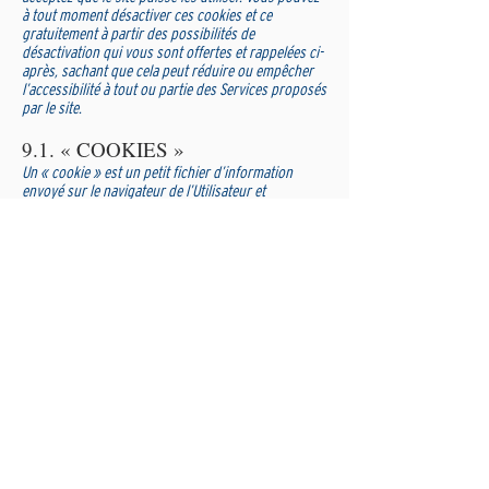
à tout moment désactiver ces cookies et ce
gratuitement à partir des possibilités de
désactivation qui vous sont offertes et rappelées ci-
après, sachant que cela peut réduire ou empêcher
l’accessibilité à tout ou partie des Services proposés
par le site.
9.1. « COOKIES »
Un « cookie » est un petit fichier d’information
envoyé sur le navigateur de l’Utilisateur et
enregistré au sein du terminal de l’Utilisateur (ex :
ordinateur, smartphone), (ci-après « Cookies »). Ce
fichier comprend des informations telles que le nom
de domaine de l’Utilisateur, le fournisseur d’accès
Internet de l’Utilisateur, le système d’exploitation de
l’Utilisateur, ainsi que la date et l’heure d’accès. Les
Cookies ne risquent en aucun cas d’endommager le
terminal de l’Utilisateur.
https://www.delideealendroit.com/
est susceptible
de traiter les informations de l’Utilisateur
concernant sa visite du Site, telles que les pages
consultées, les recherches effectuées. Ces
informations permettent
à
https://www.delideealendroit.com/
d’améliorer le
contenu du Site, de la navigation de l’Utilisateur.
Les Cookies facilitant la navigation et/ou la