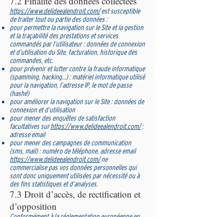
7.2 Finalité des données collectées
https://www.delideealendroit.com/
est susceptible
de traiter tout ou partie des données :
pour permettre la navigation sur le Site et la gestion
et la traçabilité des prestations et services
commandés par l’utilisateur : données de connexion
et d’utilisation du Site, facturation, historique des
commandes, etc.
pour prévenir et lutter contre la fraude informatique
(spamming, hacking…) : matériel informatique utilisé
pour la navigation, l’adresse IP, le mot de passe
(hashé)
pour améliorer la navigation sur le Site : données de
connexion et d’utilisation
pour mener des enquêtes de satisfaction
facultatives sur
https://www.delideealendroit.com/
:
adresse email
pour mener des campagnes de communication
(sms, mail) : numéro de téléphone, adresse email
https://www.delideealendroit.com/
ne
commercialise pas vos données personnelles qui
sont donc uniquement utilisées par nécessité ou à
des fins statistiques et d’analyses.
7.3 Droit d’accès, de rectification et
d’opposition
Conformément à la réglementation européenne en